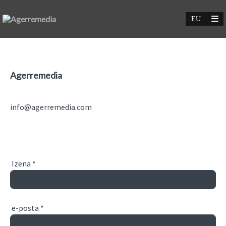
Agerremedia
info@agerremedia.com
Izena
*
e-posta
*