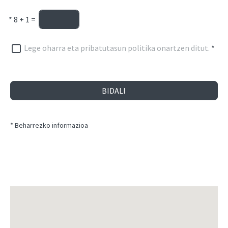
*
8 + 1 =
Lege oharra eta pribatutasun politika onartzen ditut.
*
BIDALI
* Beharrezko informazioa