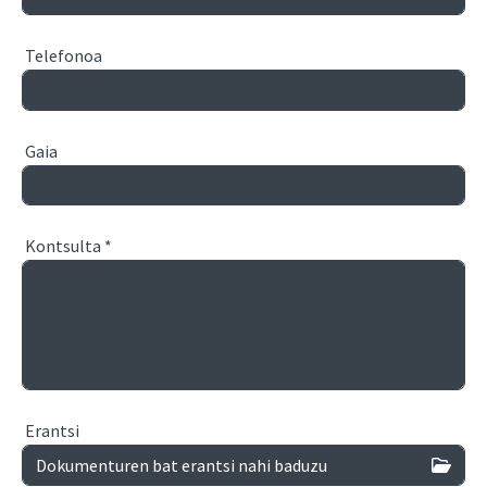
Telefonoa
Gaia
Kontsulta
*
Erantsi
Dokumenturen bat erantsi nahi baduzu