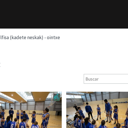
lfisa (kadete neskak) - ointxe
E