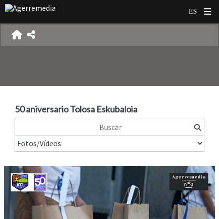
50 aniversario Tolosa Eskubaloia