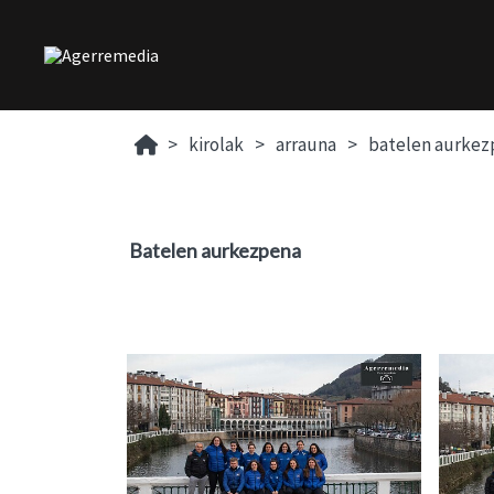
kirolak
arrauna
batelen aurkez
Batelen aurkezpena