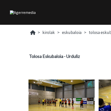
kirolak
eskubaloia
tolosa eskub
Tolosa Eskubaloia - Urduliz