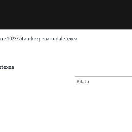
rre 2023/24 aurkezpena - udaletexea
etexea