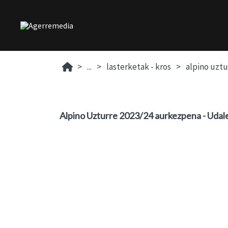
...
lasterketak - kros
alpino uztu
Alpino Uzturre 2023/24 aurkezpena - Udal