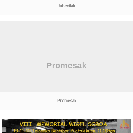
Jubenilak
Promesak