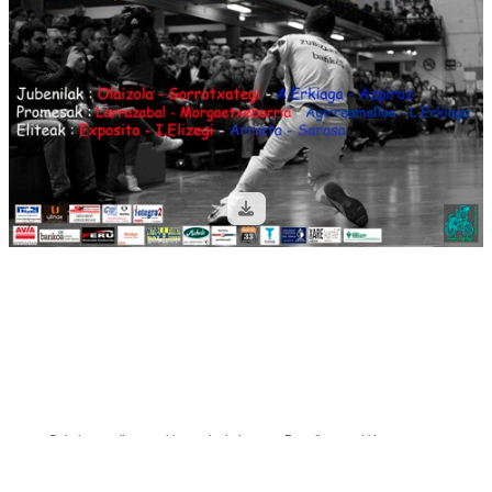
Galeria pantaila-argazkien aurka babestuta: Pantaila-argazki bat ateratzen
baduzu, sarbidea blokeatuko da.
Agerremedia.com - Iñaki Lopetegi