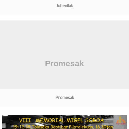
Jubenilak
Promesak