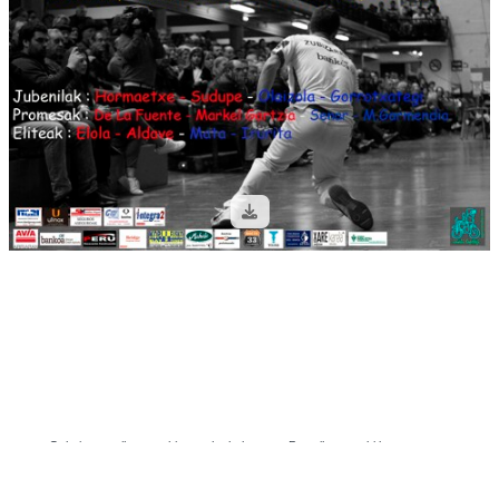
Galeria pantaila-argazkien aurka babestuta: Pantaila-argazki bat ateratzen
baduzu, sarbidea blokeatuko da.
Agerremedia.com - Iñaki Lopetegi