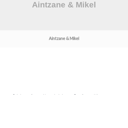
Aintzane & Mikel
Galeria pantaila-argazkien aurka babestuta: Pantaila-argazki bat ateratzen
baduzu, sarbidea blokeatuko da.
Agerremedia.com - Iñaki Lopetegi
Salmenta baldintzak