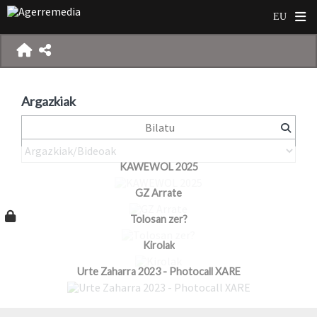
Argazkiak
KAWEWOL 2025
GZ Arrate
Tolosan zer?
Kirolak
Urte Zaharra 2023 - Photocall XARE