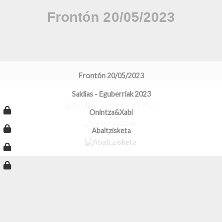
Frontón 20/05/2023
Saldias - Eguberriak 2023
Onintza&Xabi
Abaltzisketa