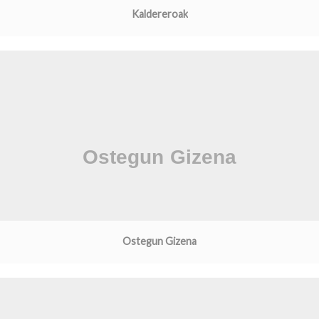
Kaldereroak
Ostegun Gizena