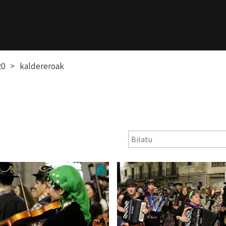
20
kaldereroak