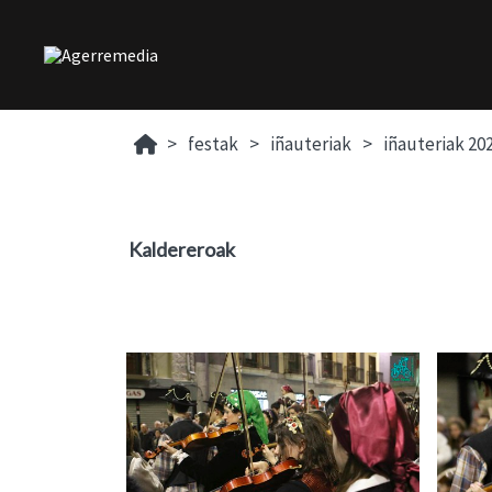
festak
iñauteriak
iñauteriak 20
Kaldereroak