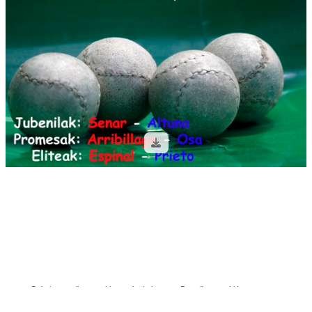
Galeria pantaila-argazkien aurka babestuta: Pantaila-argazki bat ateratzen
baduzu, sarbidea blokeatuko da.