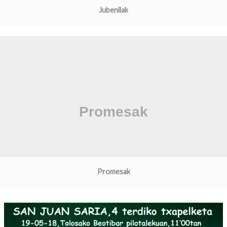
Jubenilak
Promesak