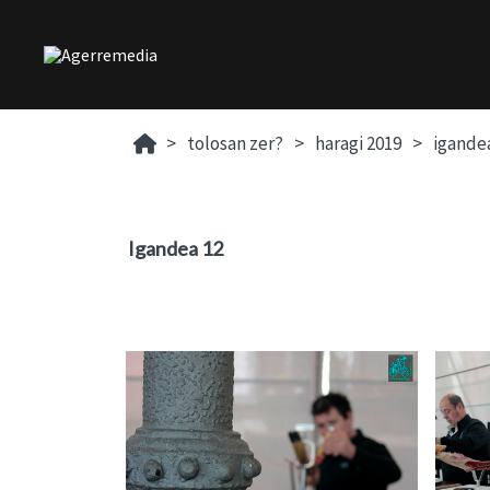
tolosan zer?
haragi 2019
igande
Igandea 12